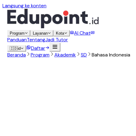
Langsung ke konten
AI Chat
Program
Layanan
Kota
Panduan
Tentang
Jadi Tutor
Daftar
🇮🇩
id
Beranda
Program
Akademik
SD
Bahasa Indonesia