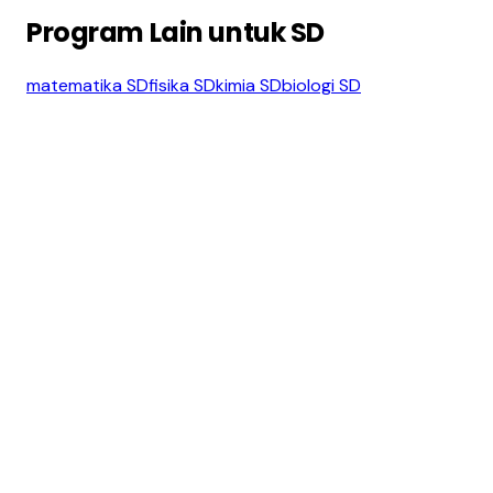
Program Lain untuk SD
matematika
SD
fisika
SD
kimia
SD
biologi
SD