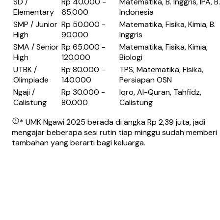
SD /
Rp 40.000 -
Matematika, B. Inggris, IPA, B.
Elementary
65.000
Indonesia
SMP / Junior
Rp 50.000 -
Matematika, Fisika, Kimia, B.
High
90.000
Inggris
SMA / Senior
Rp 65.000 -
Matematika, Fisika, Kimia,
High
120.000
Biologi
UTBK /
Rp 80.000 -
TPS, Matematika, Fisika,
Olimpiade
140.000
Persiapan OSN
Ngaji /
Rp 30.000 -
Iqro, Al-Quran, Tahfidz,
Calistung
80.000
Calistung
* UMK Ngawi 2025 berada di angka Rp 2,39 juta, jadi
mengajar beberapa sesi rutin tiap minggu sudah memberi
tambahan yang berarti bagi keluarga.