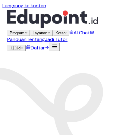
Langsung ke konten
AI Chat
Program
Layanan
Kota
Panduan
Tentang
Jadi Tutor
Daftar
🇮🇩
id