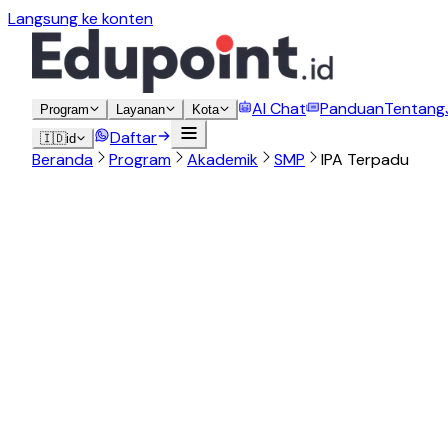
Langsung ke konten
AI Chat
Panduan
Tentang
Program
Layanan
Kota
Daftar
🇮🇩
id
Beranda
Program
Akademik
SMP
IPA Terpadu