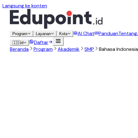
Langsung ke konten
AI Chat
Panduan
Tentang
Program
Layanan
Kota
Daftar
🇮🇩
id
Beranda
Program
Akademik
SMP
Bahasa Indonesia