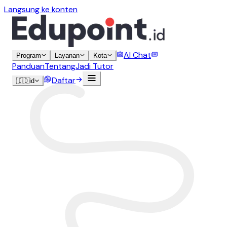
Langsung ke konten
AI Chat
Program
Layanan
Kota
Panduan
Tentang
Jadi Tutor
Daftar
🇮🇩
id