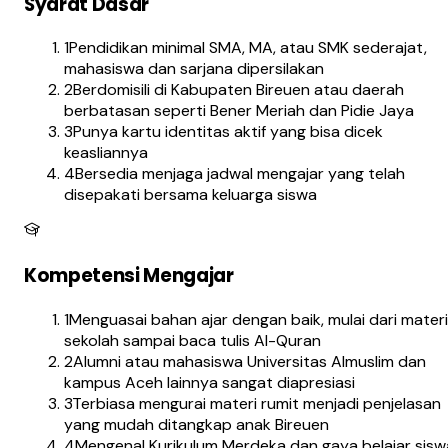
Syarat Dasar
1
Pendidikan minimal SMA, MA, atau SMK sederajat,
mahasiswa dan sarjana dipersilakan
2
Berdomisili di Kabupaten Bireuen atau daerah
berbatasan seperti Bener Meriah dan Pidie Jaya
3
Punya kartu identitas aktif yang bisa dicek
keasliannya
4
Bersedia menjaga jadwal mengajar yang telah
disepakati bersama keluarga siswa
Kompetensi Mengajar
1
Menguasai bahan ajar dengan baik, mulai dari materi
sekolah sampai baca tulis Al-Quran
2
Alumni atau mahasiswa Universitas Almuslim dan
kampus Aceh lainnya sangat diapresiasi
3
Terbiasa mengurai materi rumit menjadi penjelasan
yang mudah ditangkap anak Bireuen
4
Mengenal Kurikulum Merdeka dan gaya belajar sisw