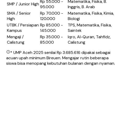
Rp 55.000 -
Matematika, Fisika, B.
SMP / Junior High
95.000
Inggris, B. Arab
SMA / Senior
Rp 70.000 -
Matematika, Fisika, Kimia,
High
120.000
Biologi
UTBK / Persiapan
Rp 85.000 -
TPS, Matematika, Fisika,
Kampus
145.000
Saintek
Mengaji /
Rp 35.000 -
Iqro, Al-Quran, Tahfidz,
Calistung
85.000
Calistung
* UMP Aceh 2025 senilai Rp 3.685.616 dipakai sebagai
acuan upah minimum Bireuen. Mengajar rutin beberapa
siswa bisa menopang kebutuhan bulanan dengan nyaman.