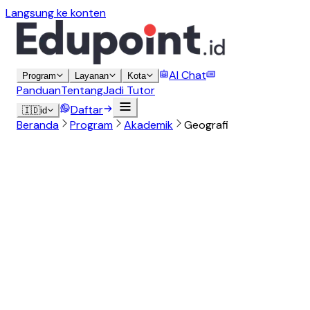
Langsung ke konten
AI Chat
Program
Layanan
Kota
Panduan
Tentang
Jadi Tutor
Daftar
🇮🇩
id
Beranda
Program
Akademik
Geografi