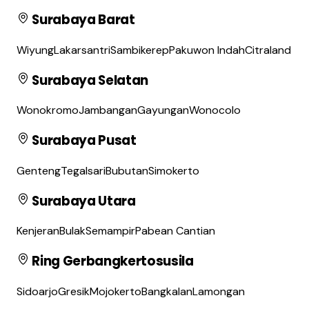
Surabaya Barat
Wiyung
Lakarsantri
Sambikerep
Pakuwon Indah
Citraland
Surabaya Selatan
Wonokromo
Jambangan
Gayungan
Wonocolo
Surabaya Pusat
Genteng
Tegalsari
Bubutan
Simokerto
Surabaya Utara
Kenjeran
Bulak
Semampir
Pabean Cantian
Ring Gerbangkertosusila
Sidoarjo
Gresik
Mojokerto
Bangkalan
Lamongan