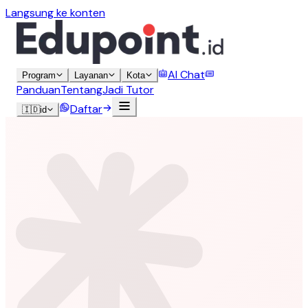
Langsung ke konten
AI Chat
Program
Layanan
Kota
Panduan
Tentang
Jadi Tutor
Daftar
🇮🇩
id