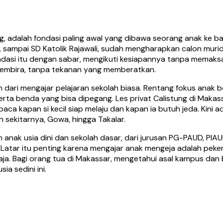
ng, adalah fondasi paling awal yang dibawa seorang anak ke b
ah, sampai SD Katolik Rajawali, sudah mengharapkan calon mur
ondasi itu dengan sabar, mengikuti kesiapannya tanpa memak
gembira, tanpa tekanan yang memberatkan.
auh dari mengajar pelajaran sekolah biasa. Rentang fokus ana
erta benda yang bisa dipegang. Les privat Calistung di Maka
ca kapan si kecil siap melaju dan kapan ia butuh jeda. Kini a
sekitarnya, Gowa, hingga Takalar.
 anak usia dini dan sekolah dasar, dari jurusan PG-PAUD, PIA
r. Latar itu penting karena mengajar anak mengeja adalah pe
aja. Bagi orang tua di Makassar, mengetahui asal kampus da
a sedini ini.