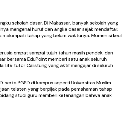
angku sekolah dasar. Di Makassar, banyak sekolah yang
idnya mengenal huruf dan angka dasar sejak mendaftar.
sa melompati tahap yang belum waktunya. Momen si kecil
k berusia empat sampai tujuh tahun masih pendek, dan
ssar bersama EduPoint memberi satu anak seluruh
da 149 tutor Calistung yang aktif mengajar di seluruh
UD, serta PGSD di kampus seperti Universitas Muslim
kerjaan telaten yang berpijak pada pemahaman tahap
n bidang studi guru memberi ketenangan bahwa anak