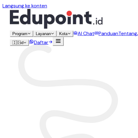
Langsung ke konten
AI Chat
Panduan
Tentang
Program
Layanan
Kota
Daftar
🇮🇩
id