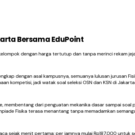
karta Bersama EduPoint
kelompok dengan harga tertutup dan tanpa merinci rekam jejak
lengkap dengan asal kampusnya, semuanya lulusan jurusan Fis
n kompetisi, jadi watak soal seleksi OSN dan KSN di Jakarta
piade, membentang dari penguatan mekanika dasar sampai soal 
 Olimpiade Fisika terasa menantang tanpa memadamkan semang
rbaca sejak menit pertama: per jamnya mulai Rp187.000 untuk 