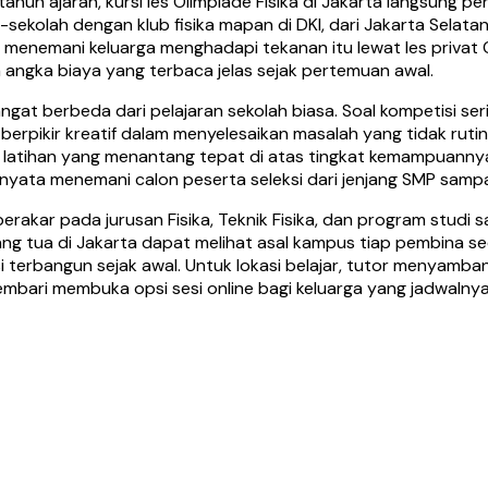
hun ajaran, kursi les Olimpiade Fisika di Jakarta langsung p
-sekolah dengan klub fisika mapan di DKI, dari Jakarta Selat
t menemani keluarga menghadapi tekanan itu lewat les privat
rta angka biaya yang terbaca jelas sejak pertemuan awal.
ngat berbeda dari pelajaran sekolah biasa. Soal kompetisi 
rpikir kreatif dalam menyelesaikan masalah yang tidak rutin
tihan yang menantang tepat di atas tingkat kemampuannya. Se
nyata menemani calon peserta seleksi dari jenjang SMP sampai
berakar pada jurusan Fisika, Teknik Fisika, dan program studi 
rang tua di Jakarta dapat melihat asal kampus tiap pembina 
 terbangun sejak awal. Untuk lokasi belajar, tutor menyamba
embari membuka opsi sesi online bagi keluarga yang jadwalnya