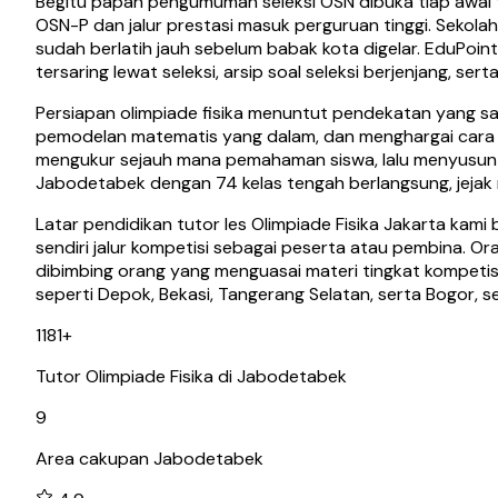
Begitu papan pengumuman seleksi OSN dibuka tiap awal ta
OSN-P dan jalur prestasi masuk perguruan tinggi. Sekolah
sudah berlatih jauh sebelum babak kota digelar. EduPoin
tersaring lewat seleksi, arsip soal seleksi berjenjang, se
Persiapan olimpiade fisika menuntut pendekatan yang sa
pemodelan matematis yang dalam, dan menghargai cara be
mengukur sejauh mana pemahaman siswa, lalu menyusun la
Jabodetabek dengan 74 kelas tengah berlangsung, jejak 
Latar pendidikan tutor les Olimpiade Fisika Jakarta kami 
sendiri jalur kompetisi sebagai peserta atau pembina. O
dibimbing orang yang menguasai materi tingkat kompetisi
seperti Depok, Bekasi, Tangerang Selatan, serta Bogor, s
1181
+
Tutor Olimpiade Fisika di Jabodetabek
9
Area cakupan Jabodetabek