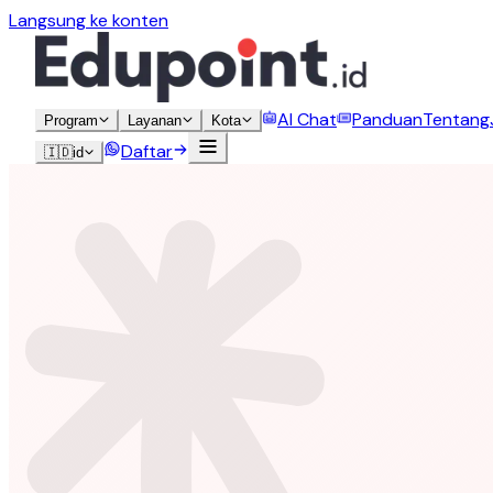
Langsung ke konten
AI Chat
Panduan
Tentang
Program
Layanan
Kota
Daftar
🇮🇩
id