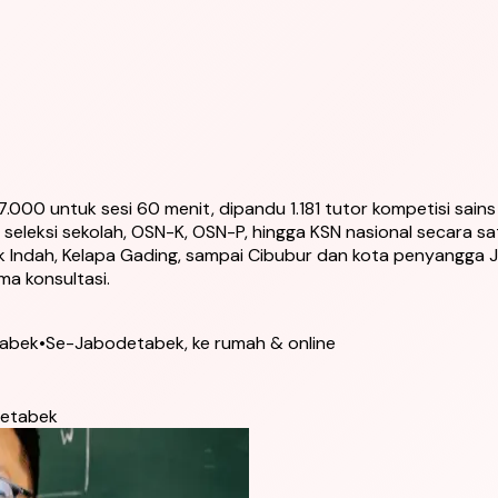
87.000 untuk sesi 60 menit, dipandu 1.181 tutor kompetisi sain
leksi sekolah, OSN-K, OSN-P, hingga KSN nasional secara sat
Indah, Kelapa Gading, sampai Cibubur dan kota penyangga J
ma konsultasi.
tabek
•
Se-Jabodetabek, ke rumah & online
odetabek