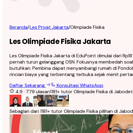
Beranda
/
Les Privat Jakarta
/
Olimpiade Fisika
Les Olimpiade Fisika Jakarta
Les Olimpiade Fisika Jakarta di EduPoint dimulai dari Rp1
pernah turun gelanggang OSN. Fokusnya membedah soal se
butuhkan. Pembina dapat menyambangi rumah di Pondok 
rincian biaya yang terbentang terbuka sejak menit perta
Daftar Sekarang
Konsultasi WhatsApp
4.9
·
779
ulasan
1181
+
tutor Olimpiade Fisika di Jabode
Sebagian dari 1181+ tutor Olimpiade Fisika pilihan di Jab