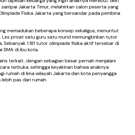
enuh dipesan keluarga yang ingin anaknya merebut tiket
an sampai Jakarta Timur, melahirkan calon peserta yang
 Olimpiade Fisika Jakarta yang bersandar pada pembina
sering memadukan beberapa konsep sekaligus, menuntut
. Les privat satu guru satu murid memungkinkan tutor
banyak 1.181 tutor olimpiade fisika aktif tersebar di
 SMA di ibu kota.
sains terkait, dengan sebagian besar pernah menjalani
secara terbuka, sehingga keyakinan bahwa anaknya
ngi rumah di lima wilayah Jakarta dan kota penyangga
 lebih pas dari rumah.