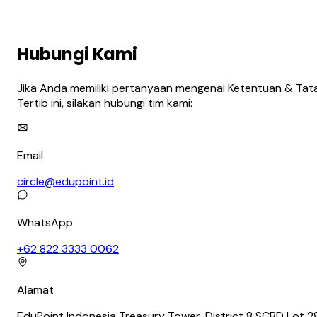
Hubungi Kami
Jika Anda memiliki pertanyaan mengenai Ketentuan & Tat
Tertib ini, silakan hubungi tim kami:
Email
circle@edupoint.id
WhatsApp
+62 822 3333 0062
Alamat
EduPoint Indonesia Treasury Tower, District 8 SCBD Lot 2