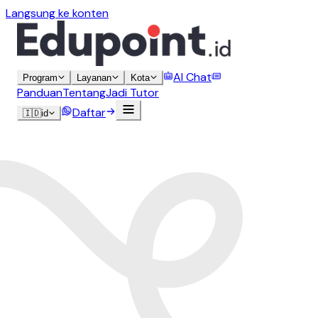
Langsung ke konten
AI Chat
Program
Layanan
Kota
Panduan
Tentang
Jadi Tutor
Daftar
🇮🇩
id